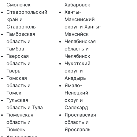
Смоленск
Хабаровск
Ставропольский
Ханты-
край и
Мансийский
Ставрополь
округ и Ханты-
Тамбовская
Мансийск
область и
Челябинская
Тамбов
область и
Тверская
Челябинск
область и
Чукотский
Тверь
округ и
Томская
Анадырь
область и
Ямало-
Томск
Ненецкий
Тульская
округ и
область и Тула
Салехард
Тюменская
Ярославская
область и
область и
Тюмень
Ярославль
Ульяновская