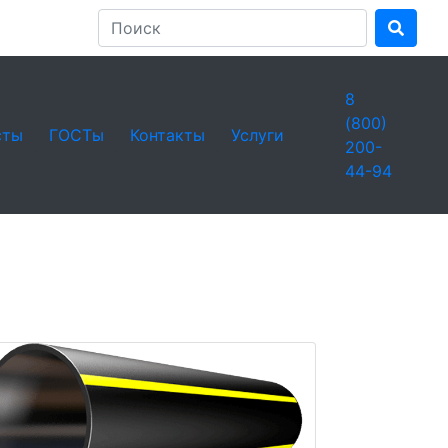
8
(800)
сты
ГОСТы
Контакты
Услуги
200-
44-94