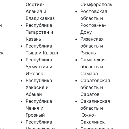
Осетия-
Симферополь
Алания и
Ростовская
Владикавказ
область и
и
Республика
Ростов-на-
Татарстан и
Дону
Казань
Рязанская
Республика
область и
ск
Тыва и Кызыл
Рязань
Республика
Самарская
Удмуртия и
область и
Ижевск
Самара
Республика
Саратовская
Хакасия и
область и
Абакан
Саратов
Республика
Сахалинская
Чечня и
область и
Грозный
Южно-
Республика
Сахалинск
ск
Чувашская и
Свердловская