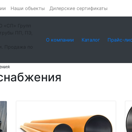
нии
Наши объекты
Дилерские сертификаты
О «СП» Групп
рубы ПП, ПЭ,
О компании
Каталог
Прайс-ли
и. Продажа по
ения
оснабжения