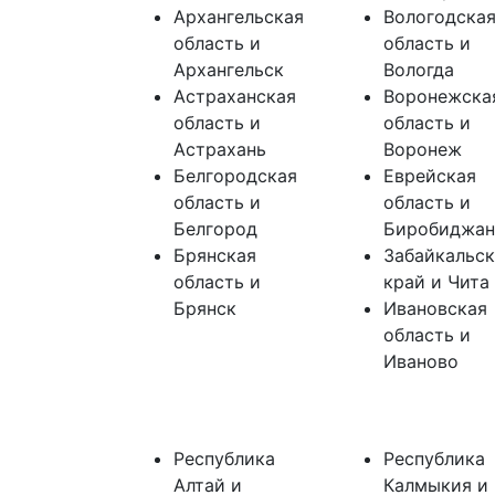
Архангельская
Вологодска
область и
область и
Архангельск
Вологда
Астраханская
Воронежска
область и
область и
Астрахань
Воронеж
Белгородская
Еврейская
область и
область и
Белгород
Биробиджан
Брянская
Забайкальс
область и
край и Чита
Брянск
Ивановская
область и
Иваново
Республика
Республика
Алтай и
Калмыкия и