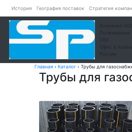
История
География поставок
Стратегия компа
Компания ОО
Полимерные т
ПВХ
Офис в Казан
России
Главная
›
Каталог
›
Трубы для газоснабж
Трубы для газ