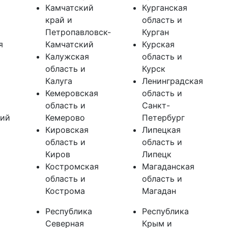
я
Камчатский
Курганская
край и
область и
Петропавловск-
Курган
я
Камчатский
Курская
Калужская
область и
область и
Курск
Калуга
Ленинградская
Кемеровская
область и
область и
Санкт-
кий
Кемерово
Петербург
Кировская
Липецкая
область и
область и
Киров
Липецк
Костромская
Магаданская
область и
область и
Кострома
Магадан
Республика
Республика
Северная
Крым и