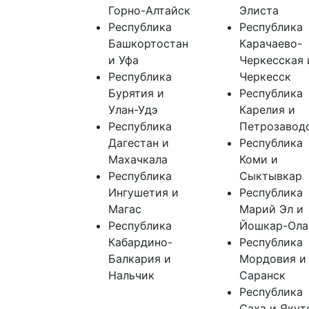
Горно-Алтайск
Элиста
Республика
Республика
Башкортостан
Карачаево-
и Уфа
Черкесская 
Республика
Черкесск
Бурятия и
Республика
Улан-Удэ
Карелия и
Республика
Петрозавод
Дагестан и
Республика
Махачкала
Коми и
Республика
Сыктывкар
Ингушетия и
Республика
Магас
Марий Эл и
Республика
Йошкар-Ола
Кабардино-
Республика
Балкария и
Мордовия и
Нальчик
Саранск
Республика
Саха и Якут